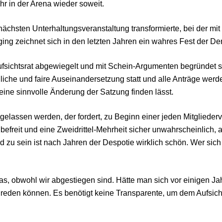
r in der Arena wieder soweit.
chsten Unterhaltungsveranstaltung transformierte, bei der mit 
ging zeichnet sich in den letzten Jahren ein wahres Fest der D
sichtsrat abgewiegelt und mit Schein-Argumenten begründet son
iche und faire Auseinandersetzung statt und alle Anträge werd
ine sinnvolle Änderung der Satzung finden lässt.
lassen werden, der fordert, zu Beginn einer jeden Mitglieder
efreit und eine Zweidrittel-Mehrheit sicher unwahrscheinlich,
 zu sein ist nach Jahren der Despotie wirklich schön. Wer sich 
s, obwohl wir abgestiegen sind. Hätte man sich vor einigen Jah
er reden können. Es benötigt keine Transparente, um dem Aufsicht