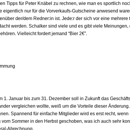
llen Tipps für Peter Knäbel zu rechnen, wie man es sportlich n
eigentlich nur für die Vorverkaufs-Gutscheine anwesend waren
enüber der/dem Redner:in ist. Jede:r der sich vor eine mehre
edacht werden. Schalker sind viele und es gibt viele Meinungen,
ren. Vielleicht fordert jemand “Bier 2€”.
stimmung
m 1. Januar bis zum 31. Dezember soll in Zukunft das Geschäfts
der vergleichen wollte, weiß um die Vorteile dieser Änderung. I
nen. Spannend für einfache Mitglieder wird es erst recht, we
ng vom Sommer in den Herbst geschoben, was ich auch sehr konst
eral-Abrechnung.