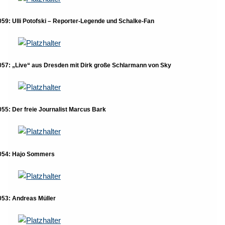
059: Ulli Potofski – Reporter-Legende und Schalke-Fan
057: „Live“ aus Dresden mit Dirk große Schlarmann von Sky
055: Der freie Journalist Marcus Bark
054: Hajo Sommers
053: Andreas Müller