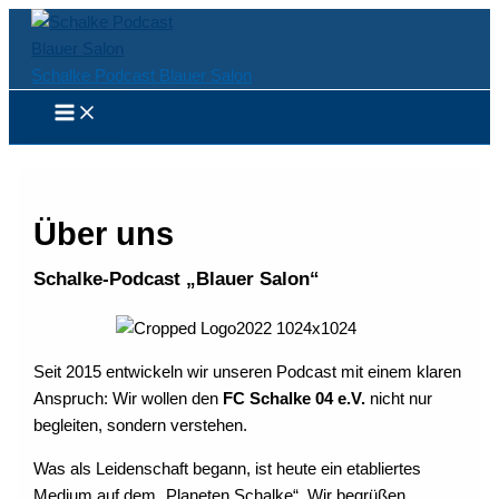
Zum
Inhalt
springen
Schalke Podcast Blauer Salon
Über uns
Schalke-Podcast „Blauer Salon“
Seit 2015 entwickeln wir unseren Podcast mit einem klaren
Anspruch: Wir wollen den
FC Schalke 04 e.V.
nicht nur
begleiten, sondern verstehen.
Was als Leidenschaft begann, ist heute ein etabliertes
Medium auf dem „Planeten Schalke“. Wir begrüßen