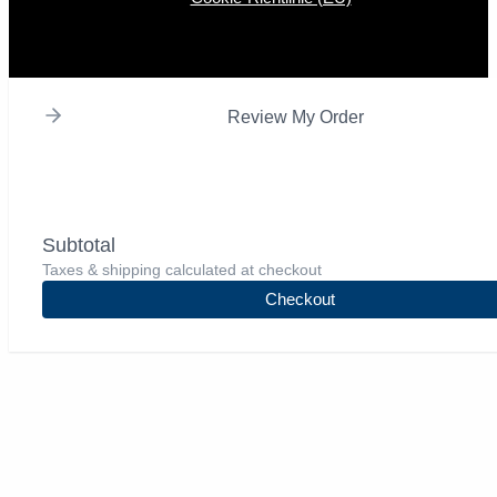
Review My Order
Subtotal
Taxes & shipping calculated at checkout
Checkout