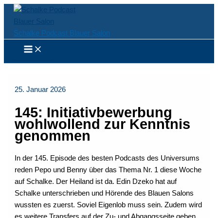
Zum
Inhalt
springen
Schalke Podcast Blauer Salon
25. Januar 2026
145: Initiativbewerbung
wohlwollend zur Kenntnis
genommen
In der 145. Episode des besten Podcasts des Universums
reden Pepo und Benny über das Thema Nr. 1 diese Woche
auf Schalke. Der Heiland ist da. Edin Dzeko hat auf
Schalke unterschrieben und Hörende des Blauen Salons
wussten es zuerst. Soviel Eigenlob muss sein. Zudem wird
es weitere Transfers auf der Zu- und Abgangsseite geben.