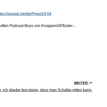
ttps://paypal.me/derPepo/19,04
haften Podcast-Boys von KnappenGEflüster…
WEITER
, ich glaube fest daran, dass man Schalke retten kann.